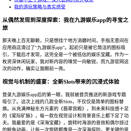
我的游玩策略与真实感受
从偶然发现到深度探索：我在九游娱乐app的寻宝之
旅
那天晚上百无聊赖，只是想找个地方消磨时间，手指无意间在
应用商店滑过了“九游娱乐app”。起初只是被它简洁的图标吸
引，下载后才发现，这完全是一个被低估的娱乐宝藏。作为一
枚资深休闲玩家，我对新内容的嗅觉一向敏锐，而九游官网这
次的动作，确实让我眼前一亮。
视觉与机制的盛宴：全新Slots带来的沉浸式体验
登录九游娱乐app后的第一眼，我就被首页推送的新游戏专题
吸引了。这次上线的几款全新Slots，不仅仅是简单的图标替
换。从充满神秘东方元素的《翡翠宫殿》，到未来科技感十足
的《星际矿脉》，每一款在视觉设计和背景音乐上都下足了功
夫。我最爱的是《深海宝藏》，旋转时海浪的音效和偶尔掠过
的鲸鱼动画，让每一次旋转都像是一次深海探险。更关键的是