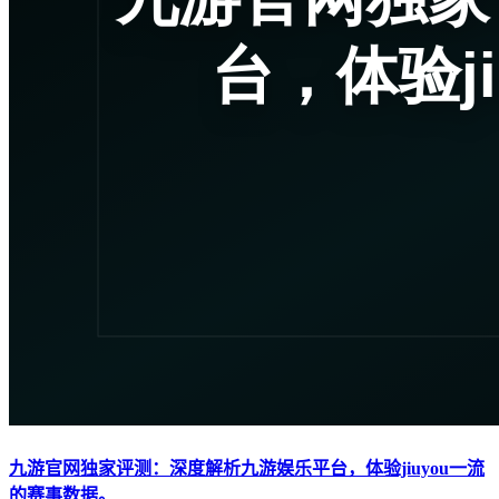
九游官网独家评测：深度解析九游娱乐平台，体验jiuyou一流
的赛事数据。