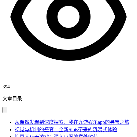
394
文章目录
从偶然发现到深度探索：我在九游娱乐app的寻宝之旅
视觉与机制的盛宴：全新Slots带来的沉浸式体验
惊喜不止于游戏：深入官网的意外收获