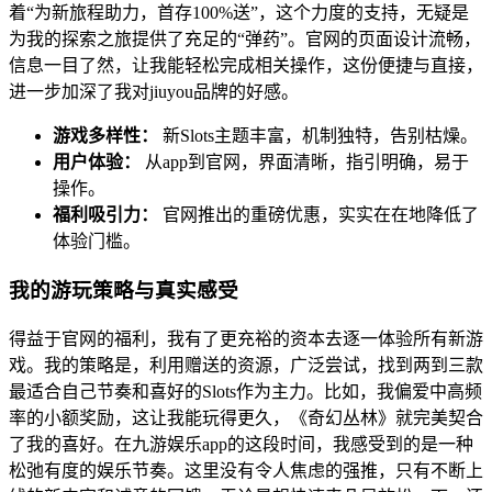
着“为新旅程助力，首存100%送”，这个力度的支持，无疑是
为我的探索之旅提供了充足的“弹药”。官网的页面设计流畅，
信息一目了然，让我能轻松完成相关操作，这份便捷与直接，
进一步加深了我对jiuyou品牌的好感。
游戏多样性：
新Slots主题丰富，机制独特，告别枯燥。
用户体验：
从app到官网，界面清晰，指引明确，易于
操作。
福利吸引力：
官网推出的重磅优惠，实实在在地降低了
体验门槛。
我的游玩策略与真实感受
得益于官网的福利，我有了更充裕的资本去逐一体验所有新游
戏。我的策略是，利用赠送的资源，广泛尝试，找到两到三款
最适合自己节奏和喜好的Slots作为主力。比如，我偏爱中高频
率的小额奖励，这让我能玩得更久，《奇幻丛林》就完美契合
了我的喜好。在九游娱乐app的这段时间，我感受到的是一种
松弛有度的娱乐节奏。这里没有令人焦虑的强推，只有不断上