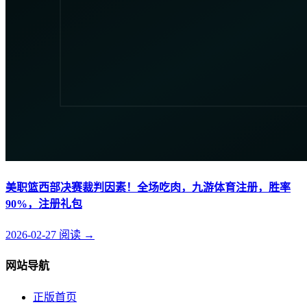
美职篮西部决赛裁判因素！全场吃肉，九游体育注册，胜率
90%，注册礼包
2026-02-27
阅读
→
网站导航
正版首页