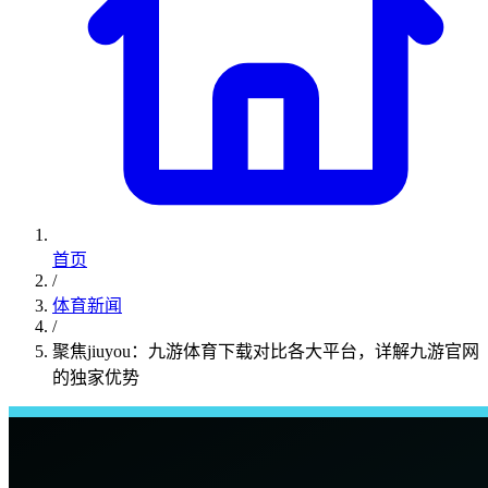
首页
/
体育新闻
/
聚焦jiuyou：九游体育下载对比各大平台，详解九游官网
的独家优势