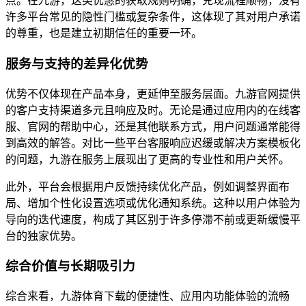
点。在九游，这类优惠的获取规则明确，兑现流程顺畅，没有
许多平台常见的隐性门槛或复杂条件，这体现了其对用户承诺
的尊重，也是建立初期信任的重要一环。
服务与支持的差异化优势
优势不仅体现在产品本身，更延伸至服务层面。九游官网提供
的客户支持渠道多元且响应及时。无论是通过应用内的在线客
服、官网的帮助中心，还是其他联系方式，用户问题通常能得
到高效的解答。对比一些平台客服响应迟缓或解决方案模板化
的问题，九游在服务上展现出了更高的专业性和用户关怀。
此外，平台会根据用户反馈持续优化产品，例如调整界面布
局、增加个性化设置选项或优化通知系统。这种以用户体验为
导向的迭代速度，构成了其区别于许多停滞不前或更新缓慢平
台的独家优势。
综合价值与长期吸引力
综合来看，九游体育下载的便捷性、应用内功能体验的流畅