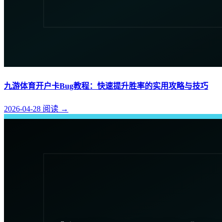
九游体育开户卡Bug教程：快速提升胜率的实用攻略与技巧
2026-04-28
阅读
→