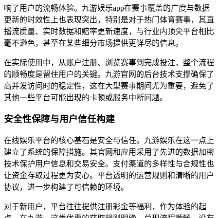
响了用户的流畅体验。九游娱乐app在赛事覆盖的广度与数据
更新的时效性上也表现突出，特别是对于热门体育赛事，其直
播流质量、实时数据和赔率更新速度，与行业内顶尖平台相比
毫不逊色，甚至在某些细分市场提供更详尽的信息。
在实际使用中，从账户注册、浏览赛事到完成投注，整个流程
的顺畅度是留住用户的关键。九游官网的后台技术支撑确保了
高并发访问时的稳定性，这在大型赛事期间尤为重要，避免了
其他一些平台可能出现的卡顿或服务中断问题。
安全性保障与用户信任构建
在线娱乐平台的核心基石是安全与信任。九游娱乐在这一点上
建立了系统的保障措施。其官网和应用采用了先进的数据加密
技术保护用户信息和交易安全。支付渠道的多样性与合规性也
让资金存取过程更为安心。平台透明的运营规则和清晰的用户
协议，进一步构建了可信赖的环境。
对于新用户，平台往往提供注册彩金等福利，作为体验的起