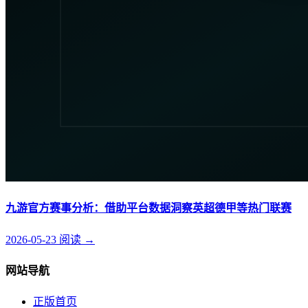
九游官方赛事分析：借助平台数据洞察英超德甲等热门联赛
2026-05-23
阅读
→
网站导航
正版首页