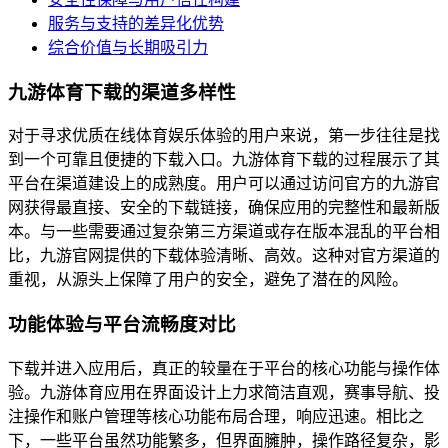
服务与支持的差异化优势
综合价值与长期吸引力
九游体育下载的渠道多样性
对于寻求优质在线体育娱乐体验的用户来说，第一步往往是找
到一个可靠且便捷的下载入口。九游体育下载的过程展示了其
平台在渠道建设上的成熟度。用户可以通过访问官方的九游官
网获得最直接、安全的下载链接，确保应用的完整性和最新版
本。与一些需要通过复杂第三方渠道或存在版本混乱的平台相
比，九游官网提供的下载体验清晰、高效。这种对官方渠道的
重视，从源头上保障了用户的安全，避免了潜在的风险。
功能体验与平台流畅度对比
下载并进入应用后，真正的较量在于平台的核心功能与操作体
验。九游体育应用在界面设计上力求简洁直观，赛事导航、投
注操作和账户管理等核心功能布局合理，响应迅速。相比之
下，一些平台虽然功能繁多，但界面臃肿，操作路径复杂，影