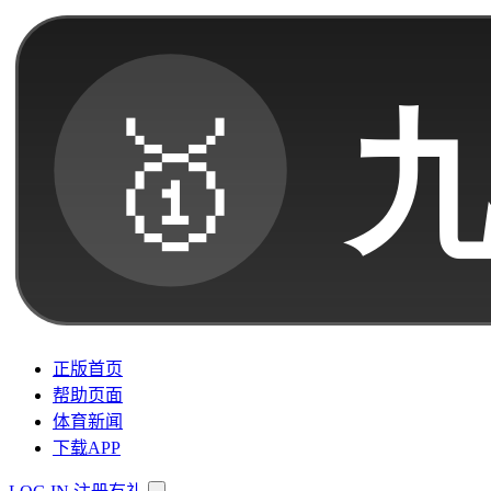
正版首页
帮助页面
体育新闻
下载APP