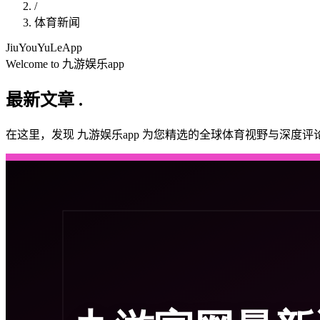
/
体育新闻
JiuYouYuLeApp
Welcome to 九游娱乐app
最新文章
.
在这里，发现 九游娱乐app 为您精选的全球体育视野与深度评