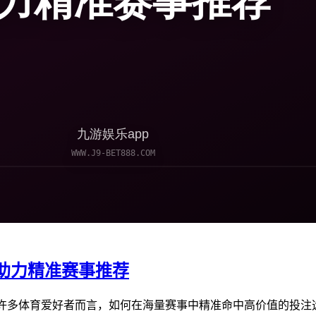
助力精准赛事推荐
于许多体育爱好者而言，如何在海量赛事中精准命中高价值的投