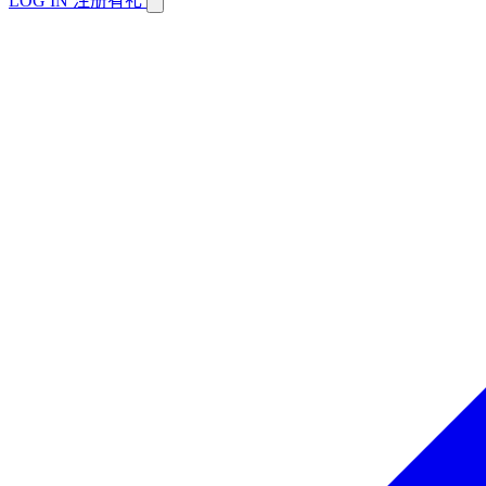
LOG IN
注册有礼