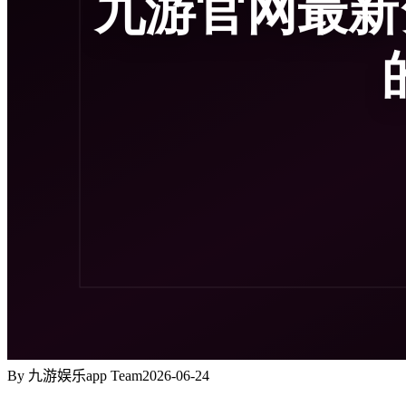
By 九游娱乐app Team
2026-06-24