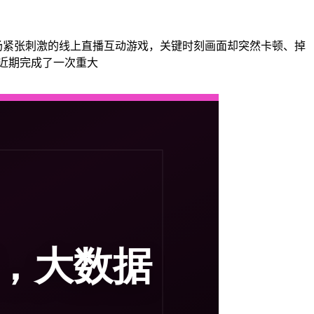
场紧张刺激的线上直播互动游戏，关键时刻画面却突然卡顿、掉
近期完成了一次重大