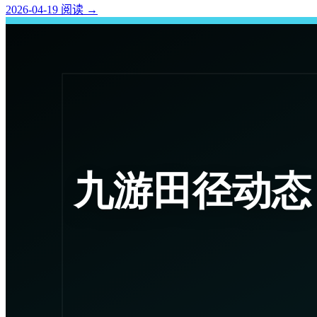
2026-04-19
阅读
→