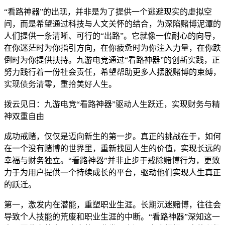
“看路神器”的出现，并非是为了提供一个逃避现实的虚拟空
间，而是希望通过科技与人文关怀的结合，为深陷赌博泥潭的
人们提供一条清晰、可行的“出路”。它就像一位耐心的向导，
在你迷茫时为你指引方向，在你疲惫时为你注入力量，在你跌
倒时为你提供扶持。九游电竞通过“看路神器”的创新实践，正
努力践行着一份社会责任，希望帮助更多人摆脱赌博的束缚，
实现债务清零，重拾美好人生。
拨云见日：九游电竞“看路神器”驱动人生跃迁，实现财务与精
神双重自由
成功戒赌，仅仅是迈向新生的第一步。真正的挑战在于，如何
在一个没有赌博的世界里，重新找回人生的价值，实现长远的
幸福与财务独立。“看路神器”并非止步于戒除赌博行为，更致
力于为用户提供一个持续成长的平台，驱动他们实现人生真正
的跃迁。
第一，激发内在潜能，重塑职业生涯。长期沉迷赌博，往往会
导致个人技能的荒废和职业生涯的中断。“看路神器”深知这一