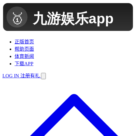
正版首页
帮助页面
体育新闻
下载APP
LOG IN
注册有礼