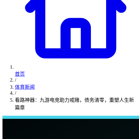
首页
/
体育新闻
/
看路神器：九游电竞助力戒赌，债务清零，重塑人生新
篇章