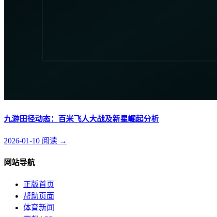
九游田径动态：百米飞人大战及新星崛起分析
2026-01-10
阅读
→
网站导航
正版首页
帮助页面
体育新闻