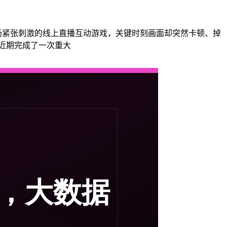
场紧张刺激的线上直播互动游戏，关键时刻画面却突然卡顿、掉
近期完成了一次重大