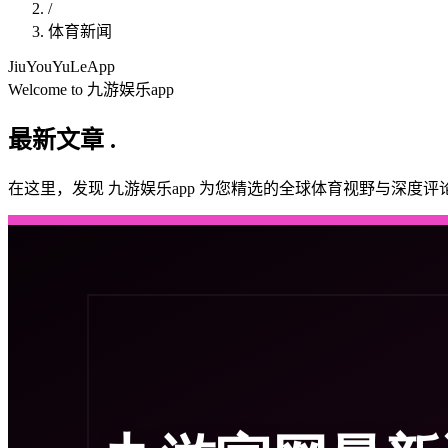
/
体育新闻
JiuYouYuLeApp
Welcome to 九游娱乐app
最新文章
.
在这里，发现 九游娱乐app 为您精选的全球体育视野与深度评