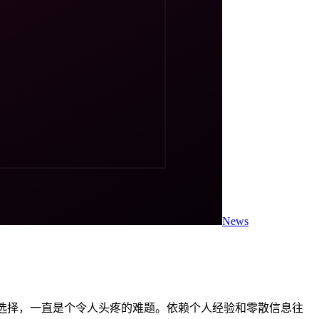
News
注选择，一直是个令人头疼的难题。依赖个人经验和零散信息往