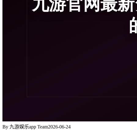
By 九游娱乐app Team
2026-06-24