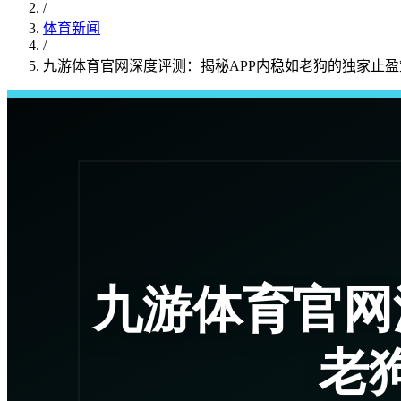
/
体育新闻
/
九游体育官网深度评测：揭秘APP内稳如老狗的独家止盈