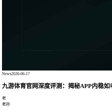
News
2026-06-17
九游体育官网深度评测：揭秘APP内稳如
老
老孙