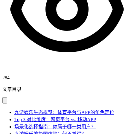
284
文章目录
九游娱乐生态概览：体育平台与APP的角色定位
Top 3 对比维度：网页平台 vs. 移动APP
场景化选择指南：你属于哪一类用户？
九游娱乐的协同体验：何不兼得？