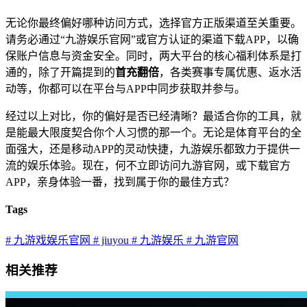
无论你最终偏好哪种访问方式，选择官方正版渠道至关重要。
请务必通过“九游娱乐官网”或官方认证的渠道下载APP，以确
保账户信息与资金安全。同时，两大平台的核心福利体系是打
通的，除了开篇提到的
首充翻倍
，各类赛事专属优惠、返水活
动等，你都可以在平台与APP中同步获取并参与。
经过以上对比，你的偏好是否已经清晰？最适合你的工具，就
是能最大限度契合你个人习惯的那一个。无论是体育平台的全
面强大，还是移动APP的灵动快捷，九游娱乐都致力于提供一
流的娱乐体验。现在，何不立即访问九游官网，或下载官方
APP，亲身体验一番，找到属于你的最佳方式？
Tags
# 九游戏娱乐官网
# jiuyou
# 九游娱乐
# 九游官网
相关推荐