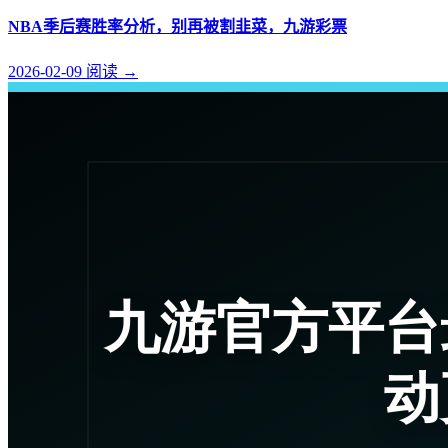
NBA季后赛胜率分析，别再被割韭菜，九游彩票
2026-02-09
阅读
→