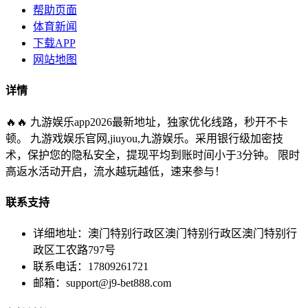
帮助页面
体育新闻
下载APP
网站地图
详情
🔥🔥 九游娱乐app2026最新地址，独家优化线路，秒开不卡
顿。 九游戏娱乐官网,jiuyou,九游娱乐。采用银行级加密技
术，保护您的隐私安全，提现平均到账时间小于3分钟。 限时
高返水活动开启，流水越玩越低，速来参与！
联系支持
详细地址：澳门特别行政区澳门特别行政区澳门特别行
政区工农路797号
联系电话：17809261721
邮箱：
support@j9-bet888.com