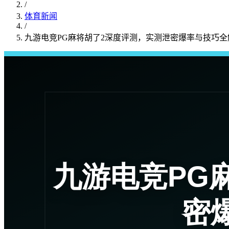
/
体育新闻
/
九游电竞PG麻将胡了2深度评测，实测泄密爆率与技巧全