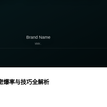
密爆率与技巧全解析