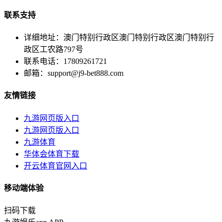
联系支持
详细地址：澳门特别行政区澳门特别行政区澳门特别行
政区工农路797号
联系电话：17809261721
邮箱：
support@j9-bet888.com
友情链接
九游网页版入口
九游网页版入口
九游体育
华体会体育下载
开云体育官网入口
移动端体验
扫码下载