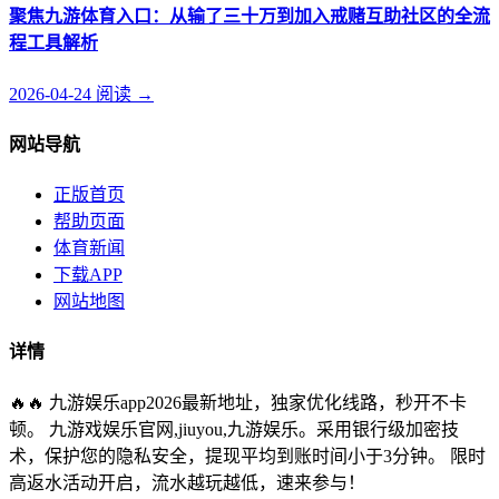
聚焦九游体育入口：从输了三十万到加入戒赌互助社区的全流
程工具解析
2026-04-24
阅读
→
网站导航
正版首页
帮助页面
体育新闻
下载APP
网站地图
详情
🔥🔥 九游娱乐app2026最新地址，独家优化线路，秒开不卡
顿。 九游戏娱乐官网,jiuyou,九游娱乐。采用银行级加密技
术，保护您的隐私安全，提现平均到账时间小于3分钟。 限时
高返水活动开启，流水越玩越低，速来参与！