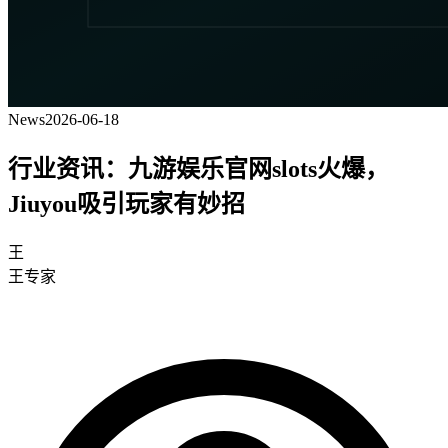
News
2026-06-18
行业资讯：九游娱乐官网slots火爆，
Jiuyou吸引玩家有妙招
王
王专家