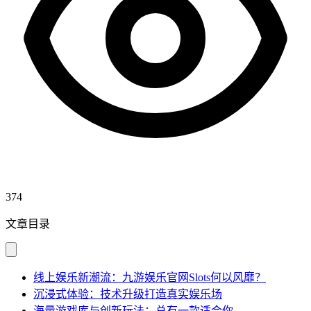
374
文章目录
线上娱乐新潮流：九游娱乐官网Slots何以风靡？
沉浸式体验：技术升级打造真实娱乐场
海量游戏库与创新玩法：总有一款适合你