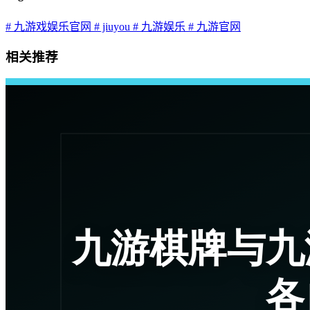
# 九游戏娱乐官网
# jiuyou
# 九游娱乐
# 九游官网
相关推荐