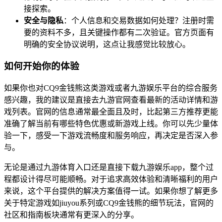
接探索。
安全与隐私
：个人信息和交易数据如何处理？注册时需
要的资料不多，且关键操作都有二次验证。官方页面有
明确的安全协议说明，这点让我感觉比较放心。
如何开始你的体验
如果你也对CQ9金钱熊这类游戏或者九游娱乐平台的综合服务
感兴趣，我的建议是直接去九游官网查看最新的活动详情和游
戏列表。官网的信息通常最全面且及时，比起第三方推荐更能
准确了解当前有哪些特色优惠或新游戏上线。你可以先少量体
验一下，感受一下游戏流畅度和服务响应，再决定是否深入参
与。
无论是通过九游体育入口还是直接下载九游娱乐app，整个过
程都设计得尽可能顺畅。对于追求高效体验和清晰福利的用户
来说，这个平台提供的解决方案值得一试。如果你想了解更多
关于特定游戏如jiuyou系列或CQ9金钱熊的细节玩法，官网的
社区和指南板块通常有更深入的分享。