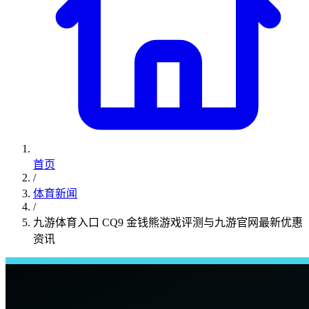
首页
/
体育新闻
/
九游体育入口 CQ9 金钱熊游戏评测与九游官网最新优惠
资讯