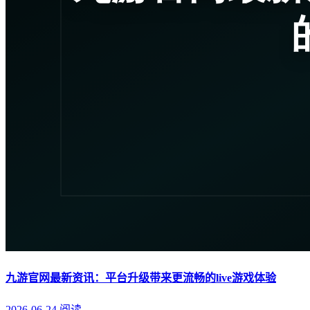
九游官网最新资讯：平台升级带来更流畅的live游戏体验
2026-06-24
阅读
→