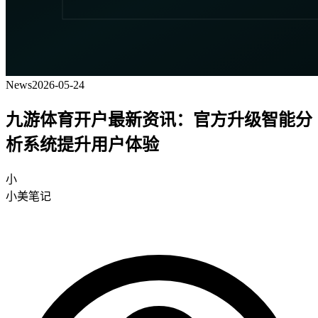
News
2026-05-24
九游体育开户最新资讯：官方升级智能分
析系统提升用户体验
小
小美笔记