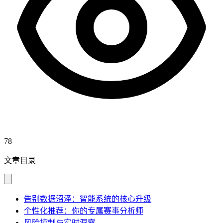
78
文章目录
告别数据沼泽：智能系统的核心升级
个性化推荐：你的专属赛事分析师
风险控制与实时洞察