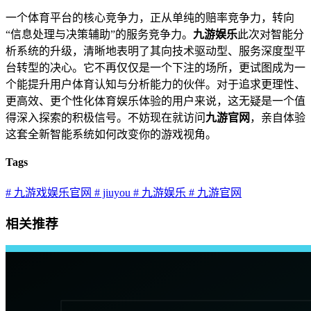
一个体育平台的核心竞争力，正从单纯的赔率竞争力，转向
“信息处理与决策辅助”的服务竞争力。
九游娱乐
此次对智能分
析系统的升级，清晰地表明了其向技术驱动型、服务深度型平
台转型的决心。它不再仅仅是一个下注的场所，更试图成为一
个能提升用户体育认知与分析能力的伙伴。对于追求更理性、
更高效、更个性化体育娱乐体验的用户来说，这无疑是一个值
得深入探索的积极信号。不妨现在就访问
九游官网
，亲自体验
这套全新智能系统如何改变你的游戏视角。
Tags
# 九游戏娱乐官网
# jiuyou
# 九游娱乐
# 九游官网
相关推荐