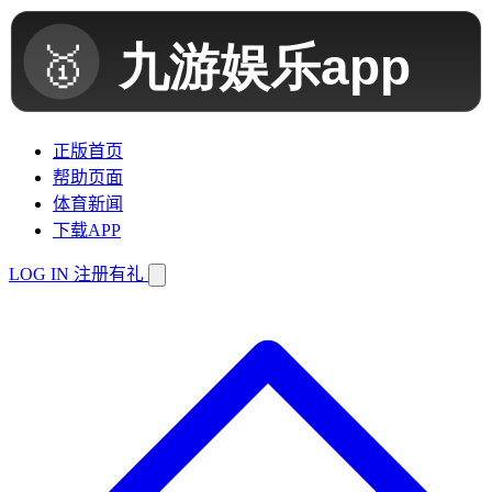
正版首页
帮助页面
体育新闻
下载APP
LOG IN
注册有礼