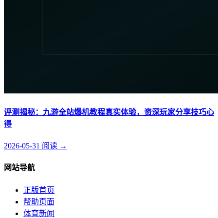
评测揭秘：九游全站爆机教程真实体验，资深玩家分享技巧心
得
2026-05-31
阅读
→
网站导航
正版首页
帮助页面
体育新闻