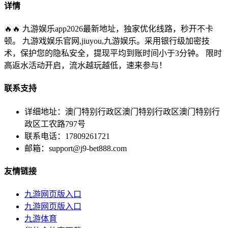
详情
🔥🔥 九游娱乐app2026最新地址，独家优化线路，秒开不卡
顿。 九游戏娱乐官网,jiuyou,九游娱乐。采用银行级加密技
术，保护您的隐私安全，提现平均到账时间小于3分钟。 限时
高返水活动开启，流水越玩越低，速来参与！
联系支持
详细地址：澳门特别行政区澳门特别行政区澳门特别行
政区工农路797号
联系电话：17809261721
邮箱：
support@j9-bet888.com
友情链接
九游网页版入口
九游网页版入口
九游体育