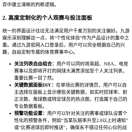
弈中建立清晰的判断逻辑。
2. 高度定制化的个人观赛与投注面板
统一的界面设计往往无法满足用户千差万别的关注偏好。九游
娱乐深刻理解这一点，将“个性化体验”作为产品设计的重中之
重。通过九游官网入口登录后，用户可以完全根据自己的兴
趣，自由定制专属的体育赛事中心。
关注列表自由组合：
用户可以同时将英超、NBA、电竞
赛事以及即将开打的网球大满贯添加至个人关注列表，
重要比赛一目了然。
关键数据面板DIY：
在单场比赛的详情页，用户可以自
主选择在面板上显示哪些关键数据，如实时控球率、射
正次数、角球数或特定球员的热点图，打造属于自己的
专业数据看板。
预警功能设置：
用户可以针对关注的赛事或球队设置个
性化的预警条件，例如“当某队赔率升至2.0以上时通知”
或“比赛进球后即时推送”，确保永不错过任何心仪的战