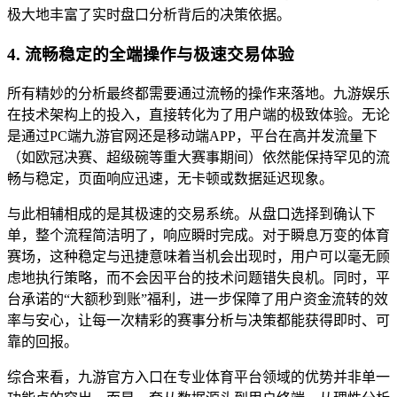
极大地丰富了实时盘口分析背后的决策依据。
4. 流畅稳定的全端操作与极速交易体验
所有精妙的分析最终都需要通过流畅的操作来落地。九游娱乐
在技术架构上的投入，直接转化为了用户端的极致体验。无论
是通过PC端九游官网还是移动端APP，平台在高并发流量下
（如欧冠决赛、超级碗等重大赛事期间）依然能保持罕见的流
畅与稳定，页面响应迅速，无卡顿或数据延迟现象。
与此相辅相成的是其极速的交易系统。从盘口选择到确认下
单，整个流程简洁明了，响应瞬时完成。对于瞬息万变的体育
赛场，这种稳定与迅捷意味着当机会出现时，用户可以毫无顾
虑地执行策略，而不会因平台的技术问题错失良机。同时，平
台承诺的“大额秒到账”福利，进一步保障了用户资金流转的效
率与安心，让每一次精彩的赛事分析与决策都能获得即时、可
靠的回报。
综合来看，九游官方入口在专业体育平台领域的优势并非单一