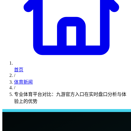
首页
/
体育新闻
/
专业体育平台对比：九游官方入口在实时盘口分析与体
验上的优势