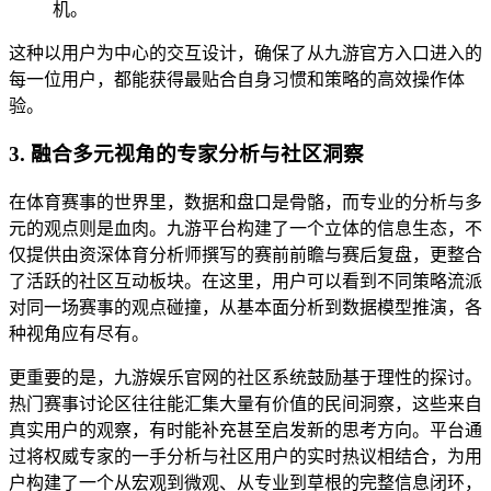
机。
这种以用户为中心的交互设计，确保了从九游官方入口进入的
每一位用户，都能获得最贴合自身习惯和策略的高效操作体
验。
3. 融合多元视角的专家分析与社区洞察
在体育赛事的世界里，数据和盘口是骨骼，而专业的分析与多
元的观点则是血肉。九游平台构建了一个立体的信息生态，不
仅提供由资深体育分析师撰写的赛前前瞻与赛后复盘，更整合
了活跃的社区互动板块。在这里，用户可以看到不同策略流派
对同一场赛事的观点碰撞，从基本面分析到数据模型推演，各
种视角应有尽有。
更重要的是，九游娱乐官网的社区系统鼓励基于理性的探讨。
热门赛事讨论区往往能汇集大量有价值的民间洞察，这些来自
真实用户的观察，有时能补充甚至启发新的思考方向。平台通
过将权威专家的一手分析与社区用户的实时热议相结合，为用
户构建了一个从宏观到微观、从专业到草根的完整信息闭环，