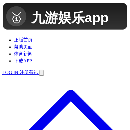
正版首页
帮助页面
体育新闻
下载APP
LOG IN
注册有礼