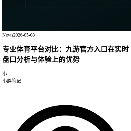
News
2026-05-08
专业体育平台对比：九游官方入口在实时
盘口分析与体验上的优势
小
小胖笔记