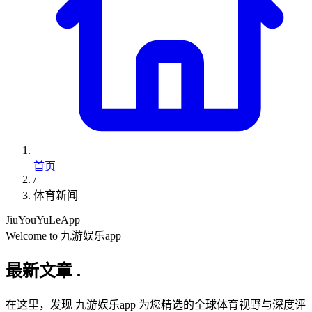
首页
/
体育新闻
JiuYouYuLeApp
Welcome to 九游娱乐app
最新文章
.
在这里，发现 九游娱乐app 为您精选的全球体育视野与深度评