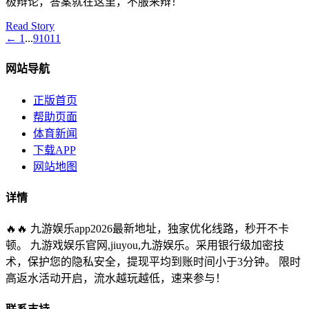
极辩论，答案就在这里，不服来辩！
Read Story
←
1
...
9
10
11
网站导航
正版首页
帮助页面
体育新闻
下载APP
网站地图
详情
🔥🔥 九游娱乐app2026最新地址，独家优化线路，秒开不卡
顿。 九游戏娱乐官网,jiuyou,九游娱乐。采用银行级加密技
术，保护您的隐私安全，提现平均到账时间小于3分钟。 限时
高返水活动开启，流水越玩越低，速来参与！