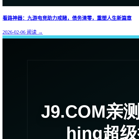
看路神器：九游电竞助力戒赌，债务清零，重塑人生新篇章
2026-02-06
阅读
→