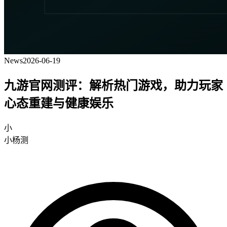
News
2026-06-19
九游官网测评：解析热门游戏，助力玩家
心态重建与健康娱乐
小
小杨测