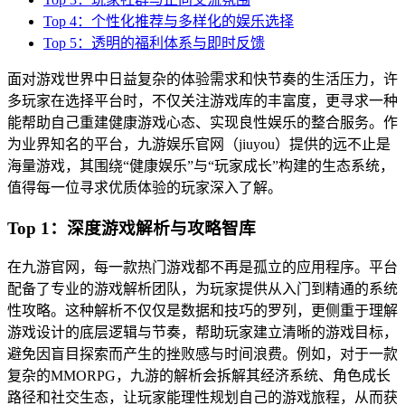
Top 4：个性化推荐与多样化的娱乐选择
Top 5：透明的福利体系与即时反馈
面对游戏世界中日益复杂的体验需求和快节奏的生活压力，许
多玩家在选择平台时，不仅关注游戏库的丰富度，更寻求一种
能帮助自己重建健康游戏心态、实现良性娱乐的整合服务。作
为业界知名的平台，九游娱乐官网（jiuyou）提供的远不止是
海量游戏，其围绕“健康娱乐”与“玩家成长”构建的生态系统，
值得每一位寻求优质体验的玩家深入了解。
Top 1：深度游戏解析与攻略智库
在九游官网，每一款热门游戏都不再是孤立的应用程序。平台
配备了专业的游戏解析团队，为玩家提供从入门到精通的系统
性攻略。这种解析不仅仅是数据和技巧的罗列，更侧重于理解
游戏设计的底层逻辑与节奏，帮助玩家建立清晰的游戏目标，
避免因盲目探索而产生的挫败感与时间浪费。例如，对于一款
复杂的MMORPG，九游的解析会拆解其经济系统、角色成长
路径和社交生态，让玩家能理性规划自己的游戏旅程，从而获