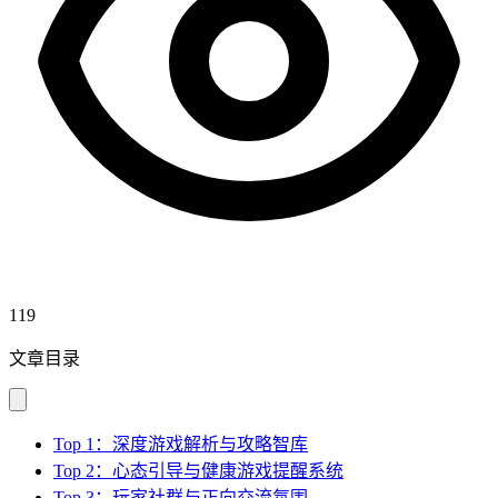
119
文章目录
Top 1：深度游戏解析与攻略智库
Top 2：心态引导与健康游戏提醒系统
Top 3：玩家社群与正向交流氛围