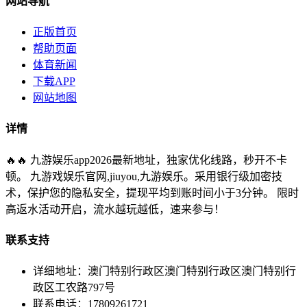
网站导航
正版首页
帮助页面
体育新闻
下载APP
网站地图
详情
🔥🔥 九游娱乐app2026最新地址，独家优化线路，秒开不卡
顿。 九游戏娱乐官网,jiuyou,九游娱乐。采用银行级加密技
术，保护您的隐私安全，提现平均到账时间小于3分钟。 限时
高返水活动开启，流水越玩越低，速来参与！
联系支持
详细地址：澳门特别行政区澳门特别行政区澳门特别行
政区工农路797号
联系电话：17809261721