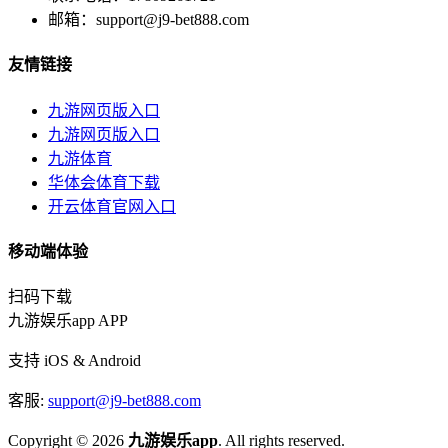
邮箱：
support@j9-bet888.com
友情链接
九游网页版入口
九游网页版入口
九游体育
华体会体育下载
开云体育官网入口
移动端体验
扫码下载
九游娱乐app APP
支持 iOS & Android
客服:
support@j9-bet888.com
Copyright © 2026
九游娱乐app
. All rights reserved.