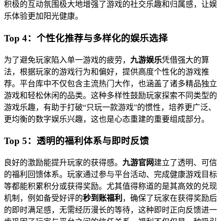
积极的互动氛围极大地增强了游戏的社交乐趣和归属感，让娱
乐体验更加阳光健康。
Top 4：个性化推荐与多样化的娱乐选择
为了避免玩家陷入单一游戏的疲劳，
九游娱乐
凭借强大的算
法，根据玩家的游戏行为和偏好，提供高度个性化的游戏推
荐。平台库中不仅包含主流热门大作，也涵盖了诸多精品独立
游戏和轻松休闲的品类。这种多样性鼓励玩家探索不同类型的
游戏乐趣，有助于打破“只玩一款游戏”的惯性，培养更广泛、
更均衡的数字娱乐兴趣，这也是心态重建的重要组成部分。
Top 5：透明的福利体系与即时反馈
良好的激励能提升玩家的获得感。
九游官网
建立了透明、可信
的福利回馈体系。玩家通过参与平台活动、完成健康游戏目标
等都能积累积分或获得奖励。尤其值得称道的是其高效的兑现
机制，例如备受好评的
秒到账福利
，确保了玩家在获得奖励后
的即时满足感，无需经历漫长的等待，这种即时正向反馈进一